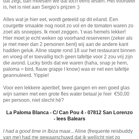
dat zegt, dan moesten we dat toch eens testen. Het voordeel
is, het is niet aan Sergio's prijzen :)
Alles wat je hier eet, wordt geteeld op dit eiland. Een
courgette smaakte nog nooit zo vol en de tomaten waren zo
zoet als snoepjes. Ik moet zeggen, 't was hemels lekker!
Hier moet je echt weken op voorhand reserveren (zeker als
je met meer dan 2 personen bent) wij aan de andere kant
hadden geluk. Aline stapte rond 18 uur het restaurant binnen
en vroeg of er toevallig toch geen tafeltje voor 2 zou vrij zijn
die avond. Lucky birds dat we waren (haha, snap je hem,
paloma = bird, flauw grapje I know) was er net een tafeltje
geannuleerd. Yippie!
Voor een lekkere aperitief, twee gangen en een goed glas
wijn samen met een grote fles water betaal je hier €50,00
per persoon, niet slecht hé?
La Paloma Blanca - C/ Can Pou 4 - 07812 San Lorenzo
- lees Balears
I had a good time in Ibiza
maar... Aline (frequente reisbuddy
van me) had me gewaarschuwd dat ik wellicht niet zo