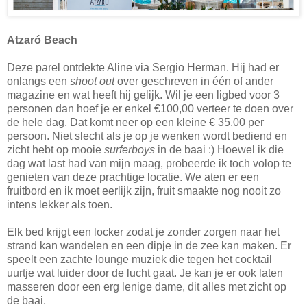
Atzaró Beach
Deze parel ontdekte Aline via Sergio Herman. Hij had er
onlangs een
shoot out
over geschreven in één of ander
magazine en wat heeft hij gelijk. Wil je een ligbed voor 3
personen dan hoef je er enkel €100,00 verteer te doen over
de hele dag. Dat komt neer op een kleine € 35,00 per
persoon. Niet slecht als je op je wenken wordt bediend en
zicht hebt op mooie
surferboys
in de baai :) Hoewel ik die
dag wat last had van mijn maag, probeerde ik toch volop te
genieten van deze prachtige locatie. We aten er een
fruitbord en ik moet eerlijk zijn, fruit smaakte nog nooit zo
intens lekker als toen.
Elk bed krijgt een locker zodat je zonder zorgen naar het
strand kan wandelen en een dipje in de zee kan maken. Er
speelt een zachte lounge muziek die tegen het cocktail
uurtje wat luider door de lucht gaat. Je kan je er ook laten
masseren door een erg lenige dame, dit alles met zicht op
de baai.