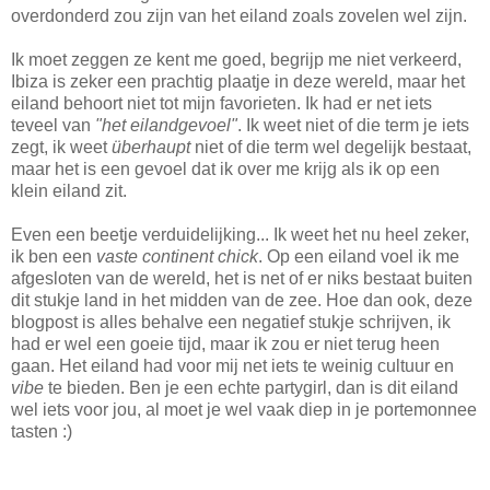
overdonderd zou zijn van het eiland zoals zovelen wel zijn.
Ik moet zeggen ze kent me goed, begrijp me niet verkeerd,
Ibiza is zeker een prachtig plaatje in deze wereld, maar het
eiland behoort niet tot mijn favorieten. Ik had er net iets
teveel van
"het eilandgevoel"
. Ik weet niet of die term je iets
zegt, ik weet
überhaupt
niet of die term wel degelijk bestaat,
maar het is een gevoel dat ik over me krijg als ik op een
klein eiland zit.
Even een beetje verduidelijking... Ik weet het nu heel zeker,
ik ben een
vaste continent chick
. Op een eiland voel ik me
afgesloten van de wereld, het is net of er niks bestaat buiten
dit stukje land in het midden van de zee. Hoe dan ook, deze
blogpost is alles behalve een negatief stukje schrijven, ik
had er wel een goeie tijd, maar ik zou er niet terug heen
gaan. Het eiland had voor mij net iets te weinig cultuur en
vibe
te bieden. Ben je een echte partygirl, dan is dit eiland
wel iets voor jou, al moet je wel vaak diep in je portemonnee
tasten :)