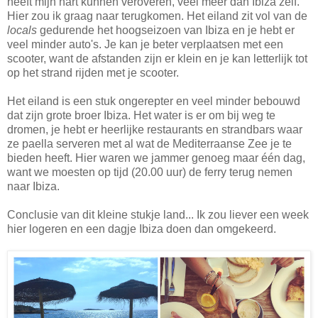
heeft mijn hart kunnen veroveren, veel meer dan Ibiza zelf.
Hier zou ik graag naar terugkomen. Het eiland zit vol van de
locals
gedurende het hoogseizoen van Ibiza en je hebt er
veel minder auto's. Je kan je beter verplaatsen met een
scooter, want de afstanden zijn er klein en je kan letterlijk tot
op het strand rijden met je scooter.
Het eiland is een stuk ongerepter en veel minder bebouwd
dat zijn grote broer Ibiza. Het water is er om bij weg te
dromen, je hebt er heerlijke restaurants en strandbars waar
ze paella serveren met al wat de Mediterraanse Zee je te
bieden heeft. Hier waren we jammer genoeg maar één dag,
want we moesten op tijd (20.00 uur) de ferry terug nemen
naar Ibiza.
Conclusie van dit kleine stukje land... Ik zou liever een week
hier logeren en een dagje Ibiza doen dan omgekeerd.