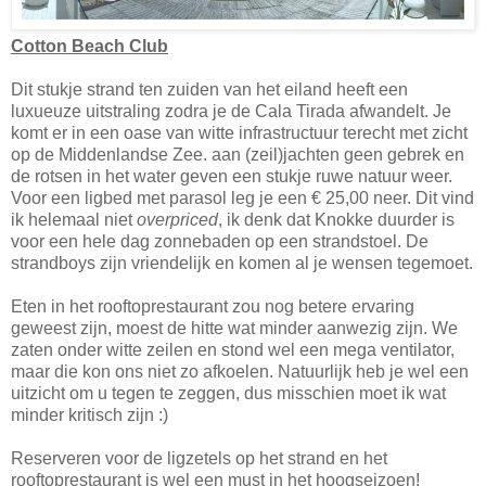
Cotton Beach Club
Dit stukje strand ten zuiden van het eiland heeft een
luxueuze uitstraling zodra je de Cala Tirada afwandelt. Je
komt er in een oase van witte infrastructuur terecht met zicht
op de Middenlandse Zee. aan (zeil)jachten geen gebrek en
de rotsen in het water geven een stukje ruwe natuur weer.
Voor een ligbed met parasol leg je een € 25,00 neer. Dit vind
ik helemaal niet
overpriced
, ik denk dat Knokke duurder is
voor een hele dag zonnebaden op een strandstoel. De
strandboys zijn vriendelijk en komen al je wensen tegemoet.
Eten in het rooftoprestaurant zou nog betere ervaring
geweest zijn, moest de hitte wat minder aanwezig zijn. We
zaten onder witte zeilen en stond wel een mega ventilator,
maar die kon ons niet zo afkoelen. Natuurlijk heb je wel een
uitzicht om u tegen te zeggen, dus misschien moet ik wat
minder kritisch zijn :)
Reserveren voor de ligzetels op het strand en het
rooftoprestaurant is wel een must in het hoogseizoen!