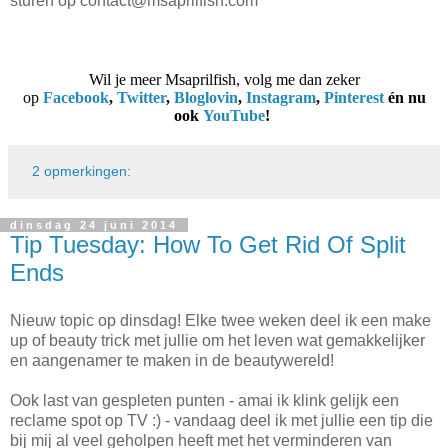
sturen op contact@msaprilfish.com
Wil je meer Msaprilfish, volg me dan zeker
op
Facebook
,
Twitter
,
Bloglovin
,
Instagram
,
Pinterest
én nu
ook
YouTube
!
2 opmerkingen:
dinsdag 24 juni 2014
Tip Tuesday: How To Get Rid Of Split
Ends
Nieuw topic op dinsdag! Elke twee weken deel ik een make
up of beauty trick met jullie om het leven wat gemakkelijker
en aangenamer te maken in de beautywereld!
Ook last van gespleten punten - amai ik klink gelijk een
reclame spot op TV :) - vandaag deel ik met jullie een tip die
bij mij al veel geholpen heeft met het verminderen van