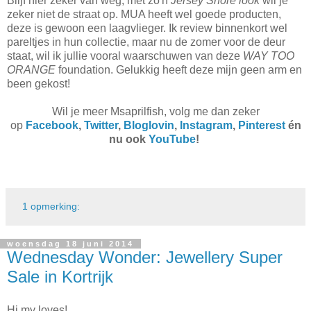
Blijf hier zeker van weg, met zo'n
Jersey Shore look
wil je
zeker niet de straat op. MUA heeft wel goede producten,
deze is gewoon een laagvlieger. Ik review binnenkort wel
pareltjes in hun collectie, maar nu de zomer voor de deur
staat, wil ik jullie vooral waarschuwen van deze
WAY TOO
ORANGE
foundation. Gelukkig heeft deze mijn geen arm en
been gekost!
Wil je meer Msaprilfish, volg me dan zeker
op
Facebook
,
Twitter
,
Bloglovin
,
Instagram
,
Pinterest
én
nu ook
YouTube
!
1 opmerking:
woensdag 18 juni 2014
Wednesday Wonder: Jewellery Super
Sale in Kortrijk
Hi my loves!