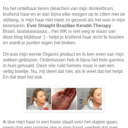
Na het ontelbaar keren
bleachen
van mijn donkerbruin,
krullend haar en er dan bijna elke morgen op te zitten met de
stijltang, is mijn haar niet meer zo gezond als het was in mijn
tienerjaren.
Ever Straight Brazilian Keratin Therapy
-
Brasil, lalalalalalaaaa... Het WK is niet weg te slaan van
deze blog blijkbaar :) - helpt je krullend haar recht te houden
en voedt je punten tegen het breken.
Dit was mijn eerste Organix product en ik ben even van mijn
sokken geblazen. Ondertussen heb ik bijna het hele gamma
in huis gehaald. Deze olie ruikt hemels maar is wel een
vettig boeltje. Nu, mij deert dat niet, als ik weet dat het helpt.
En dat doet het ook.
Ik doe mijn haar in een losse staart voor het slapen gaan,
neem dan een pompje olie in mijn hand, verdeel dat over