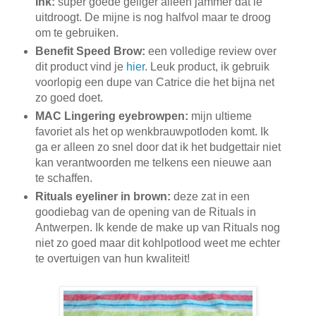
Ink:
super goede geliger alleen jammer dat ie
uitdroogt. De mijne is nog halfvol maar te droog
om te gebruiken.
Benefit Speed Brow:
een volledige review over
dit product vind je
hier
. Leuk product, ik gebruik
voorlopig een dupe van Catrice die het bijna net
zo goed doet.
MAC Lingering eyebrowpen:
mijn ultieme
favoriet als het op wenkbrauwpotloden komt. Ik
ga er alleen zo snel door dat ik het budgettair niet
kan verantwoorden me telkens een nieuwe aan
te schaffen.
Rituals eyeliner in brown:
deze zat in een
goodiebag van de opening van de Rituals in
Antwerpen. Ik kende de make up van Rituals nog
niet zo goed maar dit kohlpotlood weet me echter
te overtuigen van hun kwaliteit!