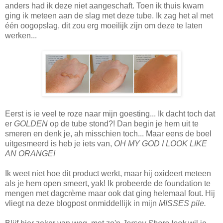
anders had ik deze niet aangeschaft. Toen ik thuis kwam
ging ik meteen aan de slag met deze tube. Ik zag het al met
één oogopslag, dit zou erg moeilijk zijn om deze te laten
werken...
Eerst is ie veel te roze naar mijn goesting... Ik dacht toch dat
er
GOLDEN
op de tube stond?! Dan begin je hem uit te
smeren en denk je, ah misschien toch... Maar eens de boel
uitgesmeerd is heb je iets van,
OH MY GOD I LOOK LIKE
AN ORANGE!
Ik weet niet hoe dit product werkt, maar hij oxideert meteen
als je hem open smeert, yak! Ik probeerde de foundation te
mengen met dagcrème maar ook dat ging helemaal fout. Hij
vliegt na deze blogpost onmiddellijk in mijn
MISSES pile.