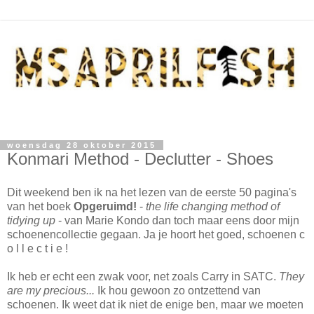
woensdag 28 oktober 2015
Konmari Method - Declutter - Shoes
Dit weekend ben ik na het lezen van de eerste 50 pagina's
van het boek
Opgeruimd!
-
the life changing method of
tidying up
- van Marie Kondo dan toch maar eens door mijn
schoenencollectie gegaan. Ja je hoort het goed, schoenen c
o l l e c t i e !
Ik heb er echt een zwak voor, net zoals Carry in SATC.
They
are my precious...
Ik hou gewoon zo ontzettend van
schoenen. Ik weet dat ik niet de enige ben, maar we moeten