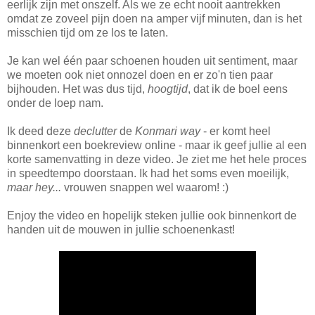
eerlijk zijn met onszelf. Als we ze echt nooit aantrekken
omdat ze zoveel pijn doen na amper vijf minuten, dan is het
misschien tijd om ze los te laten.
Je kan wel één paar schoenen houden uit sentiment, maar
we moeten ook niet onnozel doen en er zo'n tien paar
bijhouden. Het was dus tijd,
hoogtijd
, dat ik de boel eens
onder de loep nam.
Ik deed deze
declutter
de
Konmari way
- er komt heel
binnenkort een boekreview online - maar ik geef jullie al een
korte samenvatting in deze video. Je ziet me het hele proces
in speedtempo doorstaan. Ik had het soms even moeilijk,
maar hey...
vrouwen snappen wel waarom! :)
Enjoy the video en hopelijk steken jullie ook binnenkort de
handen uit de mouwen in jullie schoenenkast!