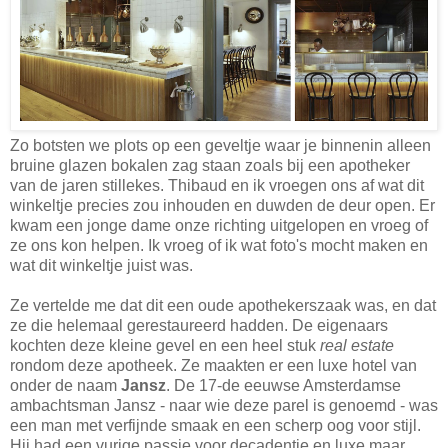
Zo botsten we plots op een geveltje waar je binnenin alleen
bruine glazen bokalen zag staan zoals bij een apotheker
van de jaren stillekes. Thibaud en ik vroegen ons af wat dit
winkeltje precies zou inhouden en duwden de deur open. Er
kwam een jonge dame onze richting uitgelopen en vroeg of
ze ons kon helpen. Ik vroeg of ik wat foto's mocht maken en
wat dit winkeltje juist was.
Ze vertelde me dat dit een oude apothekerszaak was, en dat
ze die helemaal gerestaureerd hadden. De eigenaars
kochten deze kleine gevel en een heel stuk
real estate
rondom deze apotheek. Ze maakten er een luxe hotel van
onder de naam
Jansz
. De 17-de eeuwse Amsterdamse
ambachtsman Jansz - naar wie deze parel is genoemd - was
een man met verfijnde smaak en een scherp oog voor stijl.
Hij had een vurige passie voor decadentie en luxe maar