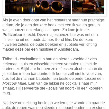
Als je even doorloopt van het restaurant naar hun prachtige
atrium, zie je een donkere hoek met een fluwelen gordijn
wat je aanzet om erlangs te lopen. Zo kom je in de
Pulitzerbar
terecht. Deze majestueuze bar was net een
filmscene uit een oude James Bond film. De donkere
fluwelen zetels, de oude boeken en subtiele verlichting
maken deze bar een mustsee in Amsterdam.
Thibaud - cocktailman in hart en nieren - voelde er zich
helemaal thuis en wisselde meteen verhalen uit met de
bartender. Blijkbaar hebben ze er flessen alcohol staan die
je zelden in een bar aantreft. Ik ken er zelf niet te veel van,
dus liet de mannen babbelen en bestelde ondertussen een
Moscow Mule.
Een van de lekkerste cocktails naar mijn
smaak. Hij serveerde die - zoals het hoort - in een koperen
mug.
Na deze ontdekking besloten we terug te wandelen naar de
auto, de regen was nog steeds niet opgehouden en er stond