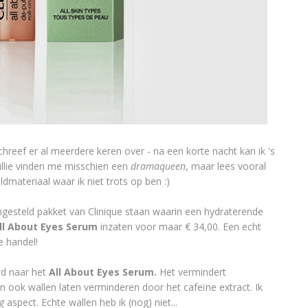
 schreef er al meerdere keren over - na een korte nacht kan ik 's
llie vinden me misschien een
dramaqueen
, maar lees vooral
dmateriaal waar ik niet trots op ben :)
gesteld pakket van Clinique staan waarin een hydraterende
ll About Eyes Serum
inzaten voor maar € 34,00. Een echt
e handel!
wd naar het
All About Eyes Serum.
Het vermindert
 ook wallen laten verminderen door het cafeïne extract. Ik
g
aspect. Echte wallen heb ik (nog) niet...