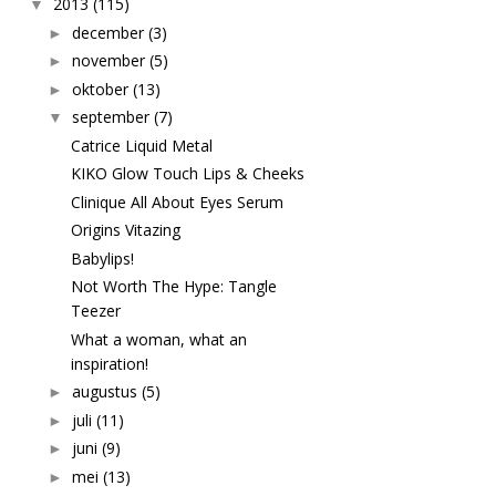
2013
(115)
▼
december
(3)
►
november
(5)
►
oktober
(13)
►
september
(7)
▼
Catrice Liquid Metal
KIKO Glow Touch Lips & Cheeks
Clinique All About Eyes Serum
Origins Vitazing
Babylips!
Not Worth The Hype: Tangle
Teezer
What a woman, what an
inspiration!
augustus
(5)
►
juli
(11)
►
juni
(9)
►
mei
(13)
►