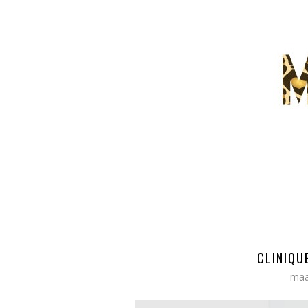
CLINIQU
maa