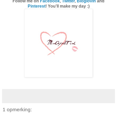
Follow me on
Facebook
,
Twitter
,
Bloglovin
and
Pinterest
! You'll make my day :)
1 opmerking: