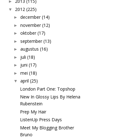
2013
(115)
►
2012
(225)
▼
december
(14)
►
november
(12)
►
oktober
(17)
►
september
(13)
►
augustus
(16)
►
juli
(18)
►
juni
(17)
►
mei
(18)
►
april
(25)
▼
London Part One: Topshop
New In Glossy Lips By Helena
Rubenstein
Prep My Hair
ListenUp Press Days
Meet My Blogging Brother
Bruno