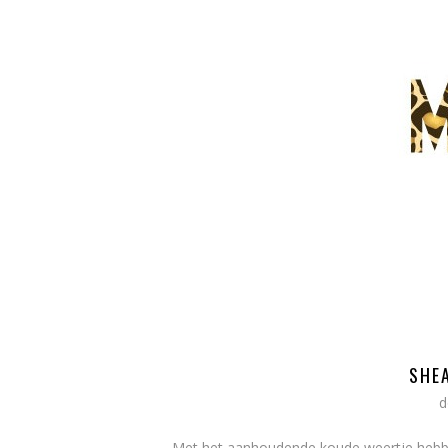
SHE
d
Met het aanhoudende koude weertje hebben 