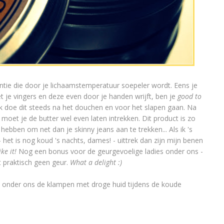
entie die door je lichaamstemperatuur soepeler wordt. Eens je
t je vingers en deze even door je handen wrijft, ben je
good to
Ik doe dit steeds na het douchen en voor het slapen gaan. Na
moet je de butter wel even laten intrekken. Dit product is zo
ebben om net dan je skinny jeans aan te trekken... Als ik 's
et is nog koud 's nachts, dames! - uittrek dan zijn mijn benen
like it!
Nog een bonus voor de geurgevoelige ladies onder ons -
t praktisch geen geur.
What a delight :)
n onder ons de klampen met droge huid tijdens de koude