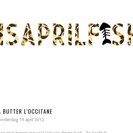
A BUTTER L'OCCITANE
onderdag 19 april 2012
mijn benen erg veel last van droge huid... Zo kocht ik