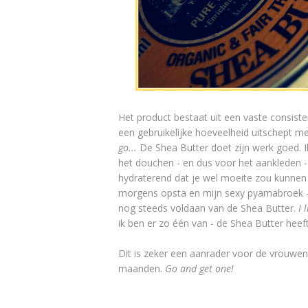
Het product bestaat uit een vaste consist
een gebruikelijke hoeveelheid uitschept me
go...
De Shea Butter doet zijn werk goed. 
het douchen - en dus voor het aankleden - 
hydraterend dat je wel moeite zou kunnen h
morgens opsta en mijn sexy pyamabroek - h
nog steeds voldaan van de Shea Butter.
I 
ik ben er zo één van - de Shea Butter heef
Dit is zeker een aanrader voor de vrouwe
maanden.
Go and get one!