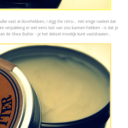
jullie vast al doorhebben,
I digg the retro...
Het enige nadeel dat
elke verpakking er wel eens last van zou kunnen hebben - is dat je
n de Shea Butter - je het deksel moeilijk kunt vastdraaien...