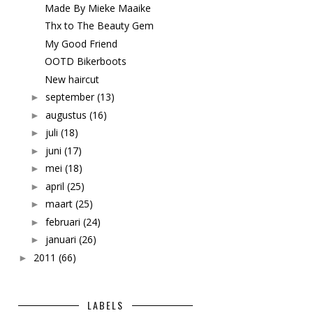
Made By Mieke Maaike
Thx to The Beauty Gem
My Good Friend
OOTD Bikerboots
New haircut
september
(13)
►
augustus
(16)
►
juli
(18)
►
juni
(17)
►
mei
(18)
►
april
(25)
►
maart
(25)
►
februari
(24)
►
januari
(26)
►
2011
(66)
►
LABELS