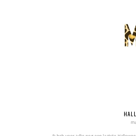
HAL
ma
Ik heb voor jullie nog een laatste Hallow