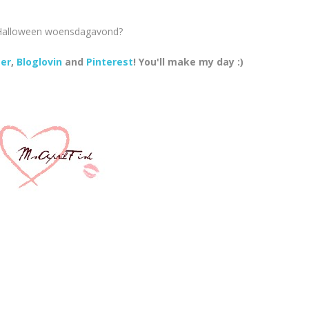
r Halloween woensdagavond?
er
,
Bloglovin
and
Pinterest
! You'll make my day :)