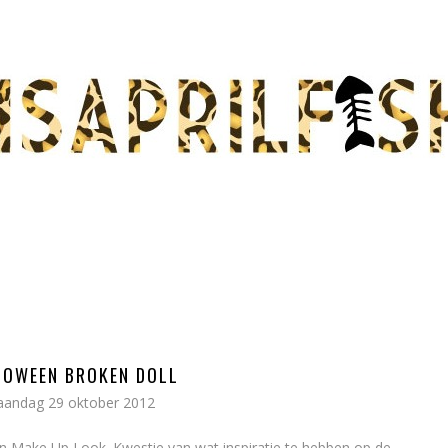
LOWEEN BROKEN DOLL
andag 29 oktober 2012
een Make Up Look. Kwestie van wat inspiratie te hebben op de