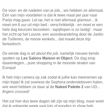
De voor- en de nadelen van je job... we hebben ze allemaal.
Eén van mijn voordelen is dat ik twee maal per jaar naar
Parijs mag gaan. Let op, het is niet allemaal
glamour
... ik
moet om 6 uur uit mijn bed - verschrikkelijk - en moet er een
hele dag beurzen bezoeken - tapijtlopen is zo lastig! - maar
het zicht op het Louvre, een avondwandeling door de Jardin
de Tuilleries, de mooie winkels... dat maakt deze trip
fantastisch.
De eerste dag is
all about the job
, namelijk nieuwe trends
spotten op
Les Salons Maison et Object
. De dag erop
daarentegen... pure shopping in de mooiste straten van
Europa!
Ik heb mijn camera op zak zodat ik jullie kan meenemen op
mijn tripje! Ik zal sowieso de Sephora ondersteboven halen,
wie weet hebben ze daar al de
Naked Palette 2
van UD...
fingers crossed!
Het zal hier dus twee dagen stil zijn op mijn blog, maar weet
dat ik volgende week vast
lots of goodies to show
heb.